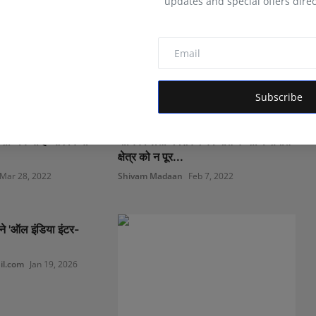
updates and special offers direc
Subscribe
सी- किया है ओर किया
गायिका लता मंगेशकर की मौत के साथ संगीत
क्षेत्र को न पूर...
Mar 28, 2022
Shivam Madaan
Feb 7, 2022
 ने 'ऑल इंडिया इंटर-
l.com
Jan 19, 2026