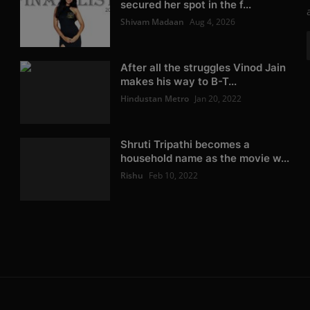
secured her spot in the f...
Shivam Madaan
Aug 4, 2026
After all the struggles Vinod Jain
makes his way to B-T...
Hindustan Metro
Jan 20, 2022
Shruti Tripathi becomes a
household name as the movie w...
Rishu
Feb 10, 2022