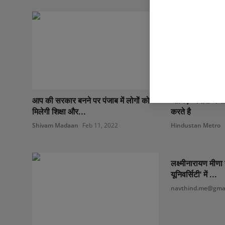
आप की सरकार बनने पर पंजाब में लोगों को
जानिए अनीश अब्बा
मिलेगी शिक्षा और...
करते है
Shivam Madaan
Feb 11, 2022
Hindustan Metro
लक्ष्मीनारायण मीणा
यूनिवर्सिटी' में ...
navthind.me@gmai