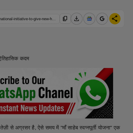
download
share
content_copy
https://hindustanmetro.com/maa-saheb-swapnapurti-yojana-a-national-initiative-to-give-new-heights-to-the-dreams-of-daughters
क ऐतिहासिक कदम
े अग्रसर है, ऐसे समय में "माँ साहेब स्वप्नपूर्ती योजना" एक