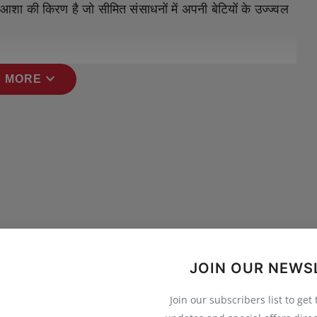
शा की किरण है जो सीमित संसाधनों में अपनी बेटियों के उज्ज्वल
expand_more
 MORE
JOIN OUR NEWS
Join our subscribers list to get