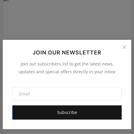
JOIN OUR NEWSLETTER
Join our subscribers list to get the latest news,
updates and special offers directly in your inbox
ਪੀਐਮ ਕਿਸਾਨ ਸਨਮਾਨ ਨਿਧੀ ਯੋਜਨਾ ਅਧੀਨ ਲਾਭਪਾਤਰੀਆਂ ਨੂੰ
ਕੇਵਾਈਸੀ...
Shivam Madaan
Jan 10, 2023
Subscribe